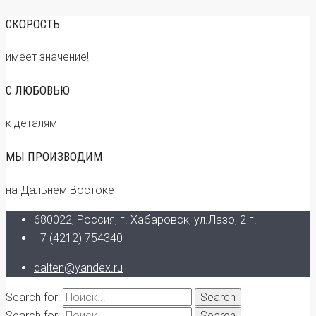
СКОРОСТЬ
имеет значение!
С ЛЮБОВЬЮ
к деталям
МЫ ПРОИЗВОДИМ
на Дальнем Востоке
680022, Россия, г. Хабаровск, ул.Лазо, 2 г.
+7 (4212) 754340
dalten@yandex.ru
Search for:
Search for: